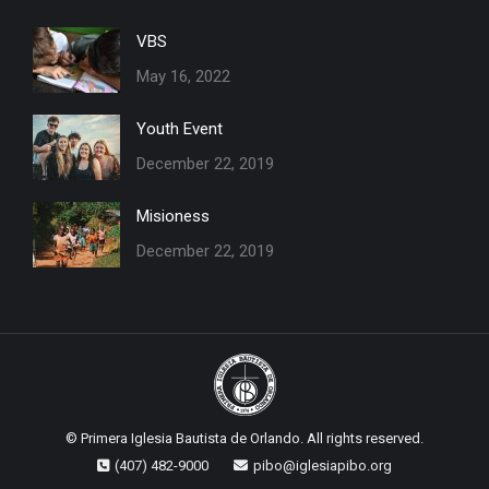
in
in
VBS
new
new
May 16, 2022
window
window
Youth Event
December 22, 2019
Misioness
December 22, 2019
© Primera Iglesia Bautista de Orlando. All rights reserved.
(407) 482-9000
pibo@iglesiapibo.org