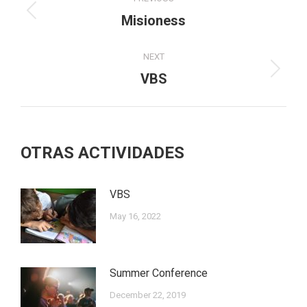
navigation
Previous
Misioness
post:
NEXT
Next
VBS
post:
OTRAS ACTIVIDADES
VBS
May 16, 2022
Summer Conference
December 22, 2019