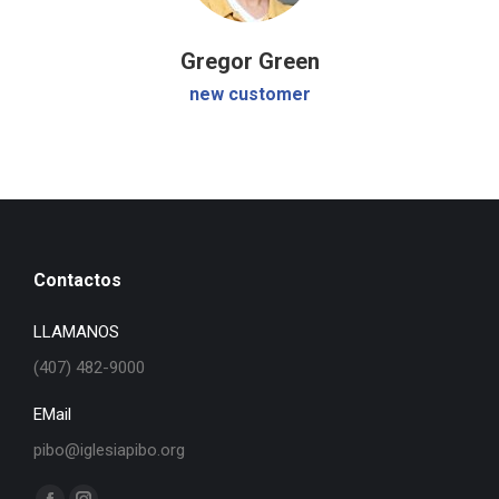
Gregor Green
new customer
Contactos
LLAMANOS
(407) 482-9000
EMail
pibo@iglesiapibo.org
Find us on: