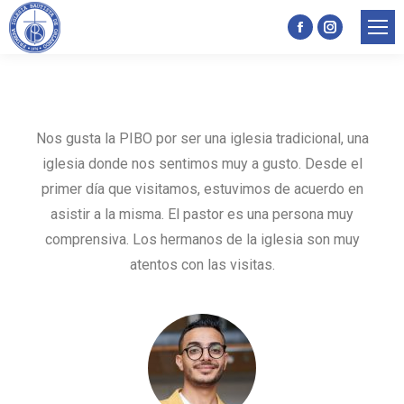
Facebook
Instagram
page
page
opens
opens
in
in
Nos gusta la PIBO por ser una iglesia tradicional, una
new
new
iglesia donde nos sentimos muy a gusto. Desde el
window
window
primer día que visitamos, estuvimos de acuerdo en
asistir a la misma. El pastor es una persona muy
comprensiva. Los hermanos de la iglesia son muy
atentos con las visitas.