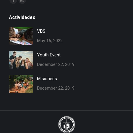
Facebook
Instagram
page
page
Actividades
opens
opens
in
in
VBS
new
new
May 16, 2022
window
window
Youth Event
December 22, 2019
Misioness
December 22, 2019